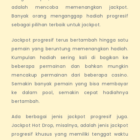
adalah mencoba memenangkan jackpot.
Banyak orang menganggap hadiah progresif
sebagai pilihan terbaik untuk jackpot.
Jackpot progresif terus bertambah hingga satu
pemain yang beruntung memenangkan hadiah.
Kumpulan hadiah sering kali di bagikan ke
beberapa permainan dan bahkan mungkin
mencakup permainan dari beberapa casino.
Semakin banyak pemain yang bisa membayar
ke dalam pool, semakin cepat hadiahnya
bertambah.
Ada berbagai jenis jackpot progresif juga.
Jackpot Hot Drop, misalnya, adalah jenis jackpot
progresif khusus yang memiliki tenggat waktu