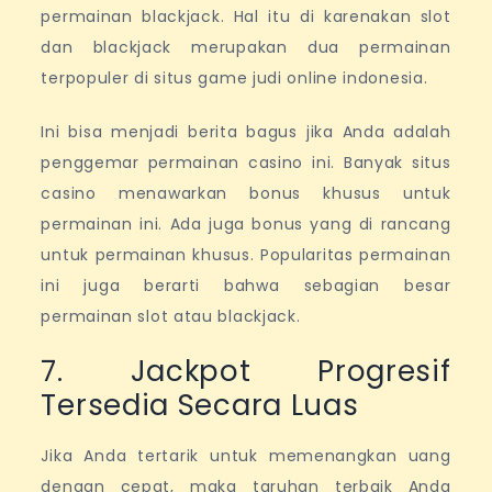
permainan blackjack. Hal itu di karenakan slot
dan blackjack merupakan dua permainan
terpopuler di situs game judi online indonesia.
Ini bisa menjadi berita bagus jika Anda adalah
penggemar permainan casino ini. Banyak situs
casino menawarkan bonus khusus untuk
permainan ini. Ada juga bonus yang di rancang
untuk permainan khusus. Popularitas permainan
ini juga berarti bahwa sebagian besar
permainan slot atau blackjack.
7. Jackpot Progresif
Tersedia Secara Luas
Jika Anda tertarik untuk memenangkan uang
dengan cepat, maka taruhan terbaik Anda