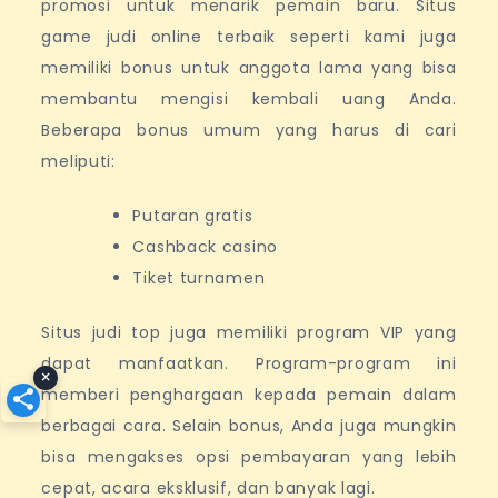
promosi untuk menarik pemain baru. Situs
game judi online terbaik seperti kami juga
memiliki bonus untuk anggota lama yang bisa
membantu mengisi kembali uang Anda.
Beberapa bonus umum yang harus di cari
meliputi:
Putaran gratis
Cashback casino
Tiket turnamen
Situs judi top juga memiliki program VIP yang
dapat manfaatkan. Program-program ini
×
memberi penghargaan kepada pemain dalam
berbagai cara. Selain bonus, Anda juga mungkin
bisa mengakses opsi pembayaran yang lebih
cepat, acara eksklusif, dan banyak lagi.