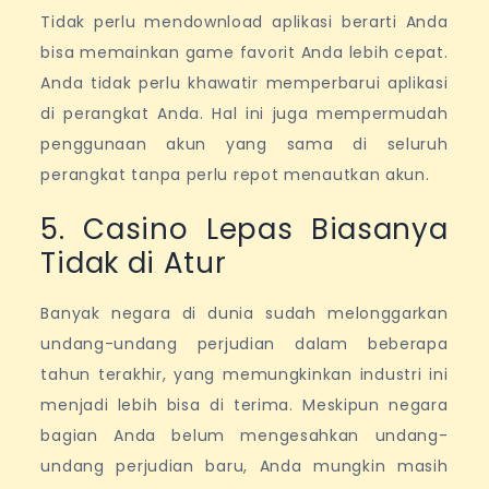
Tidak perlu mendownload aplikasi berarti Anda
bisa memainkan game favorit Anda lebih cepat.
Anda tidak perlu khawatir memperbarui aplikasi
di perangkat Anda. Hal ini juga mempermudah
penggunaan akun yang sama di seluruh
perangkat tanpa perlu repot menautkan akun.
5. Casino Lepas Biasanya
Tidak di Atur
Banyak negara di dunia sudah melonggarkan
undang-undang perjudian dalam beberapa
tahun terakhir, yang memungkinkan industri ini
menjadi lebih bisa di terima. Meskipun negara
bagian Anda belum mengesahkan undang-
undang perjudian baru, Anda mungkin masih