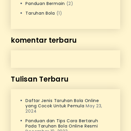
Panduan Bermain
(2)
Taruhan Bola
(1)
komentar terbaru
Tulisan Terbaru
Daftar Jenis Taruhan Bola Online
yang Cocok Untuk Pemula
May 23,
2024
Panduan dan Tips Cara Bertaruh
Pada Taruhan Bola Online Resmi