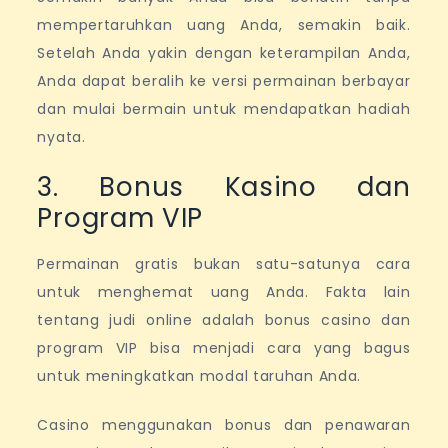
mempertaruhkan uang Anda, semakin baik.
Setelah Anda yakin dengan keterampilan Anda,
Anda dapat beralih ke versi permainan berbayar
dan mulai bermain untuk mendapatkan hadiah
nyata.
3. Bonus Kasino dan
Program VIP
Permainan gratis bukan satu-satunya cara
untuk menghemat uang Anda. Fakta lain
tentang judi online adalah bonus casino dan
program VIP bisa menjadi cara yang bagus
untuk meningkatkan modal taruhan Anda.
Casino menggunakan bonus dan penawaran