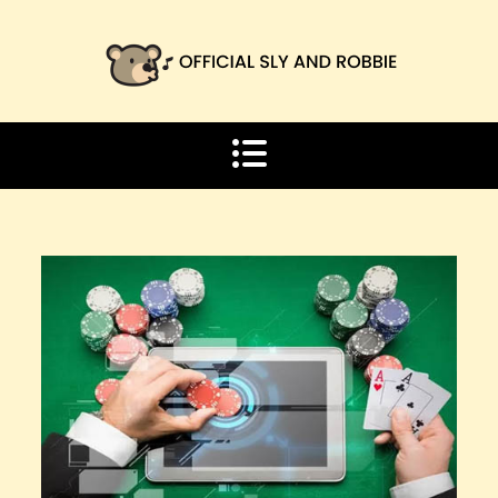
Skip
to
content
Situs Agen Taruhan
Situs taruhan bola, agen poker online terpercaya dengan
pilihan game judi terbaik seperti agen casino di Indonesia
dan memberikan panduan bermain game lainnya.
Bola dan Agen Poker
Online Terpercaya