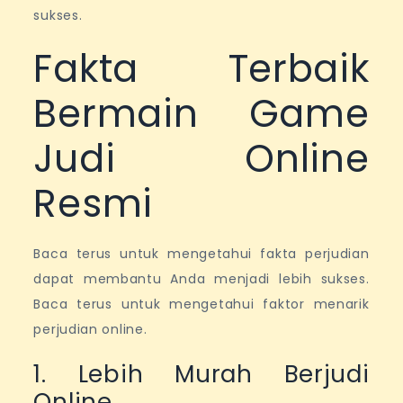
sukses.
Fakta Terbaik
Bermain Game
Judi Online
Resmi
Baca terus untuk mengetahui fakta perjudian
dapat membantu Anda menjadi lebih sukses.
Baca terus untuk mengetahui faktor menarik
perjudian online.
1. Lebih Murah Berjudi
Online