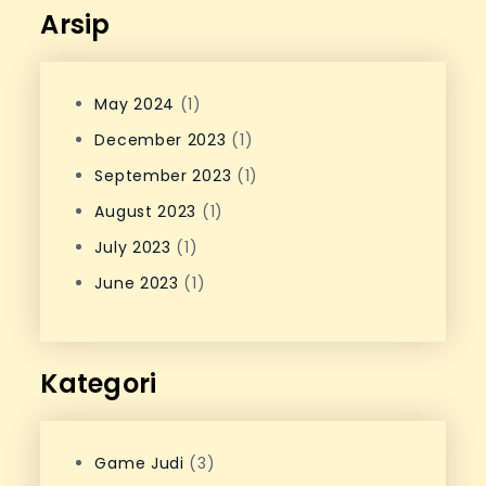
Arsip
May 2024
(1)
December 2023
(1)
September 2023
(1)
August 2023
(1)
July 2023
(1)
June 2023
(1)
Kategori
Game Judi
(3)